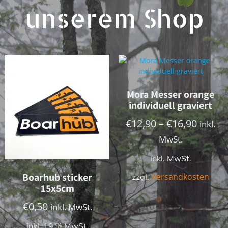
unserem Shop
Mora Messer orange
individuell graviert
€
12,90
–
€
16,90
inkl.
MwSt.
inkl. MwSt.
Boarhub sticker
Versandkosten
zzgl.
15x5cm
€
0,50
inkl. MwSt.
inkl. 19 % MwSt.