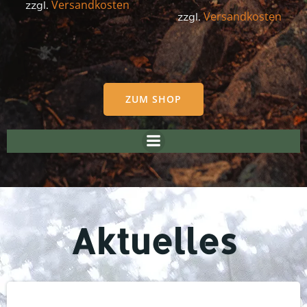
€1
Versandkosten
zzgl.
Versandkosten
zzgl.
ZUM SHOP
Aktuelles