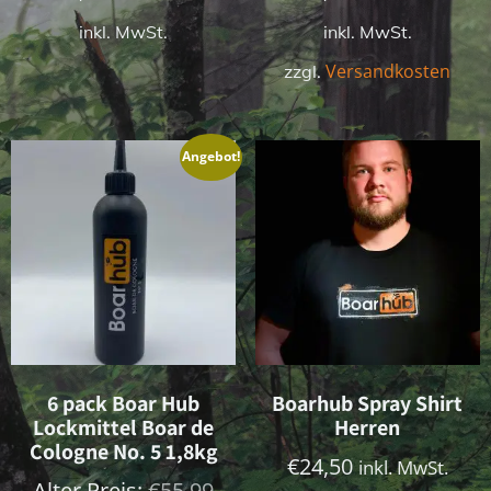
inkl. MwSt.
inkl. MwSt.
Versandkosten
zzgl.
Angebot!
6 pack Boar Hub
Boarhub Spray Shirt
Lockmittel Boar de
Herren
Cologne No. 5 1,8kg
€
24,50
inkl. MwSt.
Ursprünglicher
Alter Preis:
€
55,99