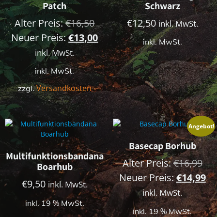
Patch
Schwarz
Ursprünglicher
Alter Preis:
€
16,50
€
12,50
inkl. MwSt.
Preis
Aktueller
Neuer Preis:
€
13,00
inkl. MwSt.
war:
Preis
inkl. MwSt.
€16,50
ist:
inkl. MwSt.
€13,00.
Versandkosten
zzgl.
Angebot!
Basecap Borhub
Multifunktionsbandana
Urs
Alter Preis:
€
16,99
Boarhub
Pre
Ak
Neuer Preis:
€
14,99
€
9,50
inkl. MwSt.
war
Pr
inkl. MwSt.
inkl. 19 % MwSt.
€16
ist
inkl. 19 % MwSt.