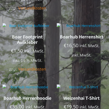
Versandkosten
zzgl.
Boar Footprint
Boarhub Herrenshirt
Aufkleber
€
16,50
inkl. MwSt.
€
1,50
inkl. MwSt.
inkl. MwSt.
inkl. 19 % MwSt.
Versandkosten
zzgl.
Boarhub Herrenhoodie
Weizenhai T-Shirt
€
35,00
€
19,50
inkl. MwSt.
inkl. MwSt.