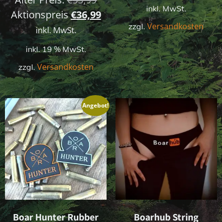
inkl. MwSt.
Preis
Aktueller
Aktionspreis
€
36,99
Versandkosten
zzgl.
war:
Preis
inkl. MwSt.
€55,99
ist:
inkl. 19 % MwSt.
€36,99.
Versandkosten
zzgl.
Angebot!
Boar Hunter Rubber
Boarhub String