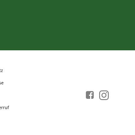
tz
se
rruf