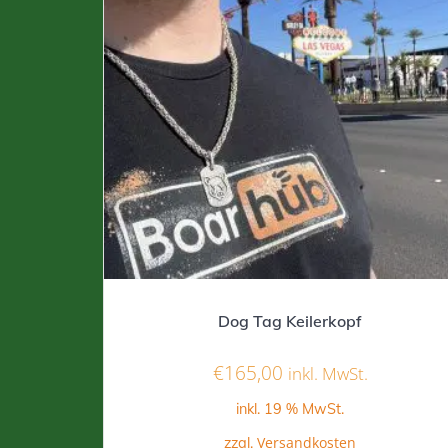
Dog Tag Keilerkopf
€
165,00
inkl. MwSt.
inkl. 19 % MwSt.
Versandkosten
zzgl.