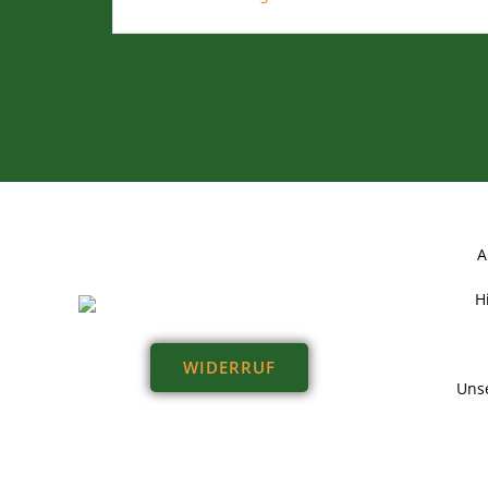
A
H
WIDERRUF
Unse