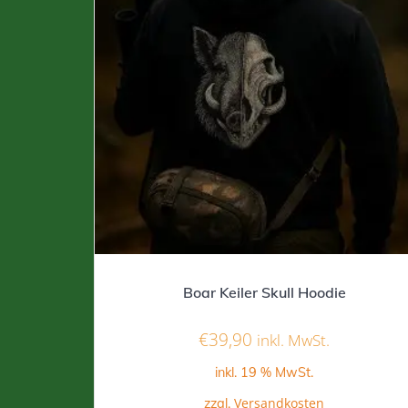
Boar Keiler Skull Hoodie
€
39,90
inkl. MwSt.
inkl. 19 % MwSt.
Versandkosten
zzgl.