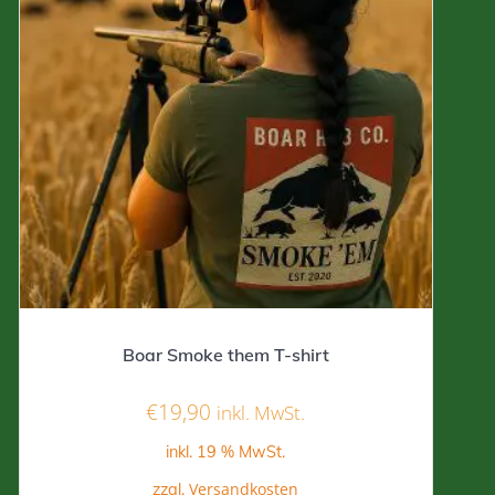
Boar Smoke them T-shirt
€
19,90
inkl. MwSt.
inkl. 19 % MwSt.
Versandkosten
zzgl.