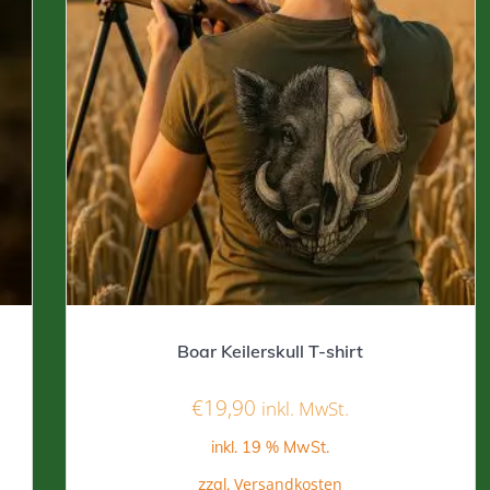
Boar Keilerskull T-shirt
€
19,90
inkl. MwSt.
inkl. 19 % MwSt.
Versandkosten
zzgl.